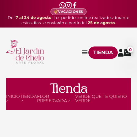
VACACIONES
Del
7 al 24 de agosto
. Los pedidos online realizados durante
estos días se enviarán a partir del
25 de agosto
.
0
TIENDA
Tienda
INICIO
TIENDA
FLOR
VERDE QUE TE QUIERO
>
>
PRESERVADA >
VERDE