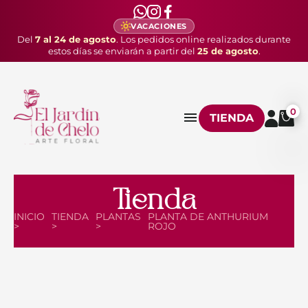
VACACIONES
Del
7 al 24 de agosto
. Los pedidos online realizados durante
estos días se enviarán a partir del
25 de agosto
.
0
TIENDA
Tienda
INICIO
TIENDA
PLANTAS
PLANTA DE ANTHURIUM
>
>
>
ROJO