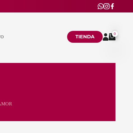
0
TIENDA
TO
 AMOR