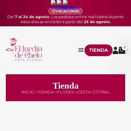
VACACIONES
Del
7 al 24 de agosto
. Los pedidos online realizados durante
estos días se enviarán a partir del
25 de agosto
.
0
TIENDA
Tienda
INICIO >
TIENDA >
FLORES >
CESTA OTOÑAL