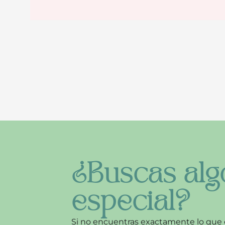
¿Buscas alg
especial?
Si no encuentras exactamente lo que 