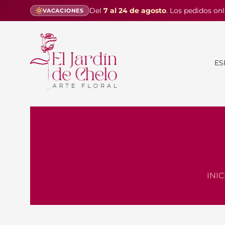
Del
7 al 24 de agosto
. Los pedidos onl
VACACIONES
ES
INIC