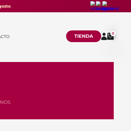
gosto
.
0
TIENDA
ACTO
ANOS