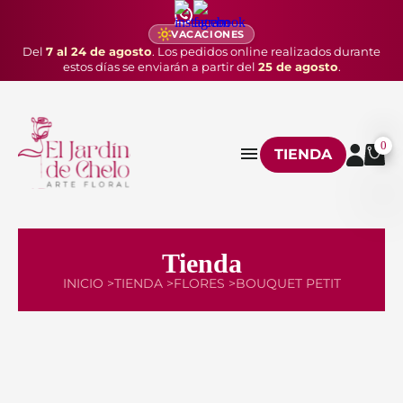
VACACIONES
Del
7 al 24 de agosto
. Los pedidos online realizados durante
estos días se enviarán a partir del
25 de agosto
.
0
TIENDA
Tienda
INICIO >
TIENDA >
FLORES >
BOUQUET PETIT