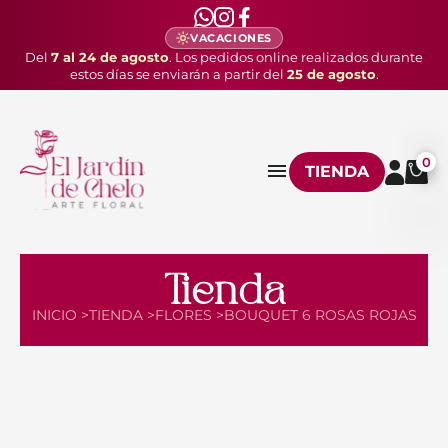
VACACIONES
Del
7 al 24 de agosto
. Los pedidos online realizados durante
estos días se enviarán a partir del
25 de agosto
.
0
TIENDA
Tienda
INICIO >
TIENDA >
FLORES >
BOUQUET 6 ROSAS ROJAS