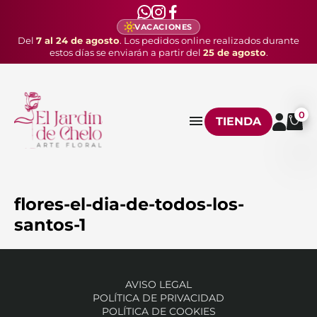
VACACIONES
Del
7 al 24 de agosto
. Los pedidos online realizados durante
estos días se enviarán a partir del
25 de agosto
.
0
TIENDA
flores-el-dia-de-todos-los-
santos-1
AVISO LEGAL
POLÍTICA DE PRIVACIDAD
POLÍTICA DE COOKIES