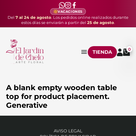
VACACIONES
Del
7 al 24 de agosto
. Los pedidos online realizados durante
estos días se enviarán a partir del
25 de agosto
.
0
TIENDA
A blank empty wooden table
top for product placement.
Generative
AVISO LEGAL