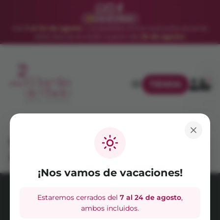
VACACIONES
Del
7 al 24 de agosto
. Los pedidos online realizados durante
estos días se enviarán a partir del
25 de agosto
.
0
TIENDA
Captura de pantalla 2025-05-29
a las 12.47.54
¡Nos vamos de vacaciones!
Estaremos cerrados del
7 al 24 de agosto
,
AVISO LEGAL
POLÍTICA DE PRIVACIDAD
ambos incluidos.
POLÍTICA DE COOKIES