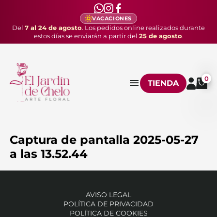
VACACIONES
Del
7 al 24 de agosto
. Los pedidos online realizados durante
estos días se enviarán a partir del
25 de agosto
.
0
TIENDA
Captura de pantalla 2025-05-27
a las 13.52.44
AVISO LEGAL
POLÍTICA DE PRIVACIDAD
POLÍTICA DE COOKIES