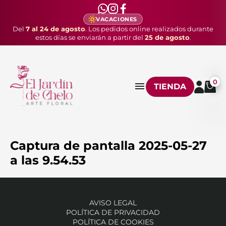
VACACIONES
Del
7 al 24 de agosto
. Los pedidos online realizados durante
estos días se enviarán a partir del
25 de agosto
.
0
TIENDA
Captura de pantalla 2025-05-27
a las 9.54.53
AVISO LEGAL
POLÍTICA DE PRIVACIDAD
POLÍTICA DE COOKIES