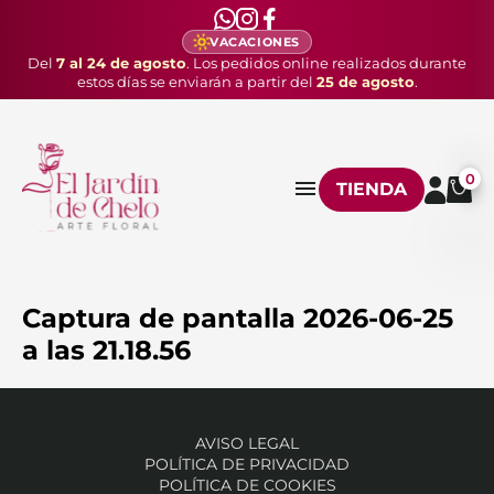
VACACIONES
Del
7 al 24 de agosto
. Los pedidos online realizados durante
estos días se enviarán a partir del
25 de agosto
.
0
TIENDA
Captura de pantalla 2026-06-25
a las 21.18.56
AVISO LEGAL
POLÍTICA DE PRIVACIDAD
POLÍTICA DE COOKIES