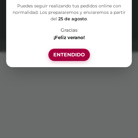
TÉRMINOS Y CONDICIONES
Puedes seguir realizando tus pedidos online con
normalidad. Los prepararemos y enviaremos a partir
Copyright ©
2026
El Jardín de Chelo. All rights
del
25 de agosto
.
reserved.
Gracias
¡Feliz verano!
Un sitio creado por
Canela & Clavo Comunicación
ENTENDIDO