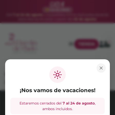
VACACIONES
Del
7 al 24 de agosto
. Los pedidos online realizados durante
estos días se enviarán a partir del
25 de agosto
.
0
TIENDA
Captura de pantalla 2026-06-25
a las 21.18.49
¡Nos vamos de vacaciones!
Estaremos cerrados del
7 al 24 de agosto
,
AVISO LEGAL
POLÍTICA DE PRIVACIDAD
ambos incluidos.
POLÍTICA DE COOKIES