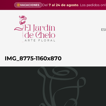
Del
7 al 24 de agosto
. Los pedidos onl
VACACIONES
ES
IMG_8775-1160x870