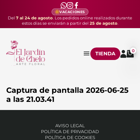
VACACIONES
Del
7 al 24 de agosto
. Los pedidos online realizados durante
estos días se enviarán a partir del
25 de agosto
.
0
TIENDA
Captura de pantalla 2026-06-25
a las 21.03.41
AVISO LEGAL
POLÍTICA DE PRIVACIDAD
POLÍTICA DE COOKIES