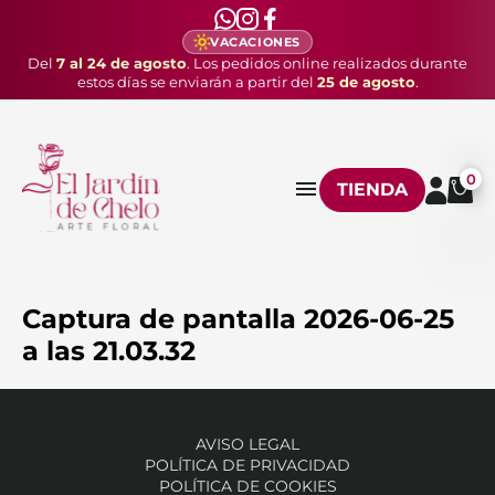
VACACIONES
Del
7 al 24 de agosto
. Los pedidos online realizados durante
estos días se enviarán a partir del
25 de agosto
.
0
TIENDA
Captura de pantalla 2026-06-25
a las 21.03.32
AVISO LEGAL
POLÍTICA DE PRIVACIDAD
POLÍTICA DE COOKIES