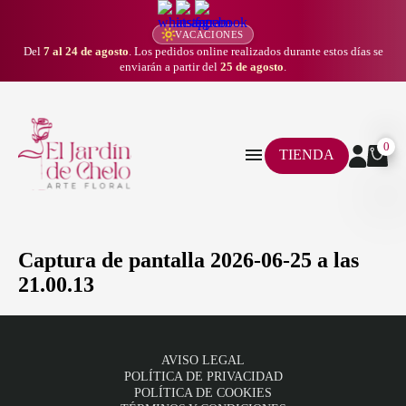
VACACIONES
Del
7 al 24 de agosto
. Los pedidos online realizados durante estos días se
enviarán a partir del
25 de agosto
.
0
TIENDA
Captura de pantalla 2026-06-25 a las
21.00.13
AVISO LEGAL
POLÍTICA DE PRIVACIDAD
POLÍTICA DE COOKIES