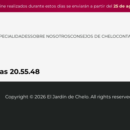
ine realizados durante estos días se enviarán a partir del
25 de a
PECIALIDADES
SOBRE NOSOTROS
CONSEJOS DE CHELO
CONT
as 20.55.48
Copyright ©
2026
El Jardín de Chelo. All rights reserve