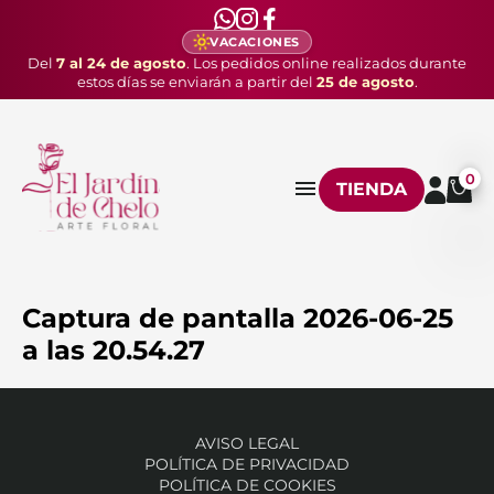
VACACIONES
Del
7 al 24 de agosto
. Los pedidos online realizados durante
estos días se enviarán a partir del
25 de agosto
.
0
TIENDA
Captura de pantalla 2026-06-25
a las 20.54.27
AVISO LEGAL
POLÍTICA DE PRIVACIDAD
POLÍTICA DE COOKIES