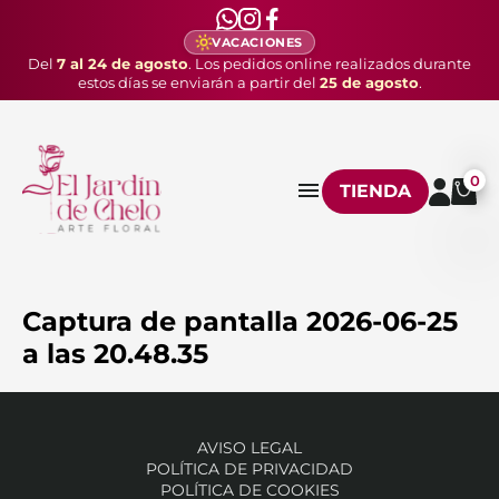
VACACIONES
Del
7 al 24 de agosto
. Los pedidos online realizados durante
estos días se enviarán a partir del
25 de agosto
.
0
TIENDA
Captura de pantalla 2026-06-25
a las 20.48.35
AVISO LEGAL
POLÍTICA DE PRIVACIDAD
POLÍTICA DE COOKIES