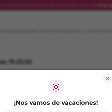
ine realizados durante estos días se enviarán a partir del
25 de a
PECIALIDADES
SOBRE NOSOTROS
CONSEJOS DE CHELO
CONT
as 19.23.02
Copyright ©
2026
El Jardín de Chelo. All rights reserve
¡Nos vamos de vacaciones!