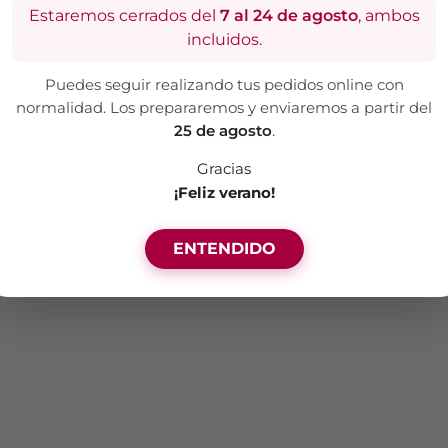
Estaremos cerrados del
7 al 24 de agosto
, ambos
incluidos.
Un sitio creado por
Canela & Clavo Comunicación
Puedes seguir realizando tus pedidos online con
normalidad. Los prepararemos y enviaremos a partir del
25 de agosto
.
Gracias
¡Feliz verano!
ENTENDIDO