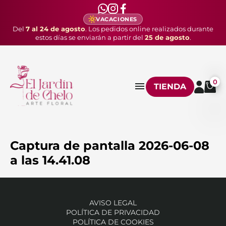
VACACIONES
Del
7 al 24 de agosto
. Los pedidos online realizados durante
estos días se enviarán a partir del
25 de agosto
.
0
TIENDA
Captura de pantalla 2026-06-08
a las 14.41.08
AVISO LEGAL
POLÍTICA DE PRIVACIDAD
POLÍTICA DE COOKIES