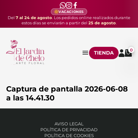
VACACIONES
Del
7 al 24 de agosto
. Los pedidos online realizados durante
estos días se enviarán a partir del
25 de agosto
.
0
TIENDA
Captura de pantalla 2026-06-08
a las 14.41.30
AVISO LEGAL
POLÍTICA DE PRIVACIDAD
POLÍTICA DE COOKIES