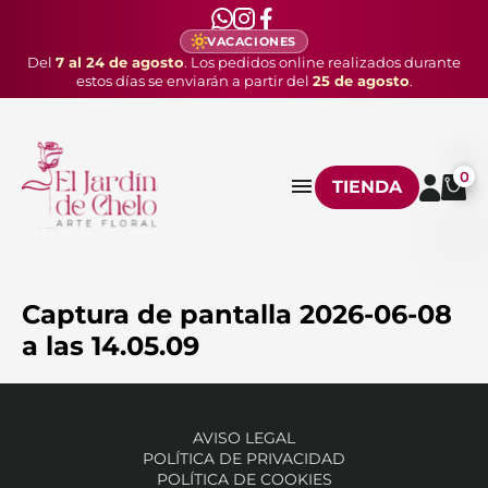
VACACIONES
Del
7 al 24 de agosto
. Los pedidos online realizados durante
estos días se enviarán a partir del
25 de agosto
.
0
TIENDA
Captura de pantalla 2026-06-08
a las 14.05.09
AVISO LEGAL
POLÍTICA DE PRIVACIDAD
POLÍTICA DE COOKIES