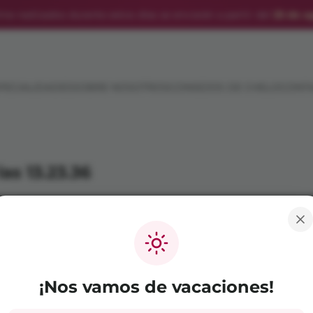
ine realizados durante estos días se enviarán a partir del
25 de a
PECIALIDADES
SOBRE NOSOTROS
CONSEJOS DE CHELO
CONT
as 13.23.36
Copyright ©
2026
El Jardín de Chelo. All rights reserve
¡Nos vamos de vacaciones!