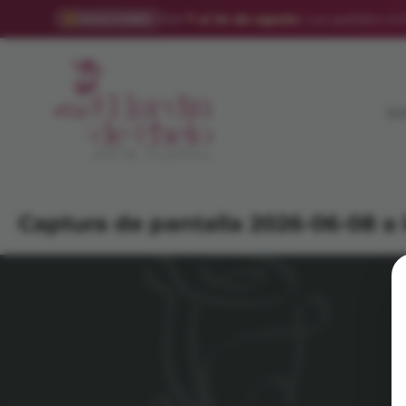
Del
7 al 24 de agosto
. Los pedidos onl
VACACIONES
ES
Captura de pantalla 2026-06-08 a l