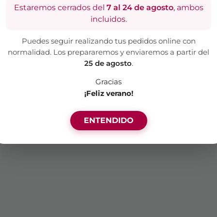
Estaremos cerrados del
7 al 24 de agosto
, ambos
incluidos.
Un sitio creado por
Canela & Clavo Comunicación
Puedes seguir realizando tus pedidos online con
normalidad. Los prepararemos y enviaremos a partir del
25 de agosto
.
Gracias
¡Feliz verano!
ENTENDIDO