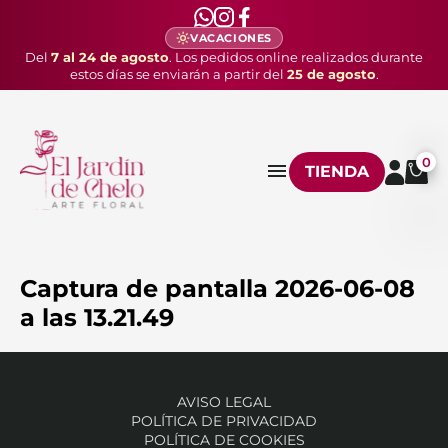
VACACIONES
Del
7 al 24 de agosto
. Los pedidos online realizados durante
estos días se enviarán a partir del
25 de agosto
.
0
TIENDA
Captura de pantalla 2026-06-08
a las 13.21.49
AVISO LEGAL
POLÍTICA DE PRIVACIDAD
POLÍTICA DE COOKIES