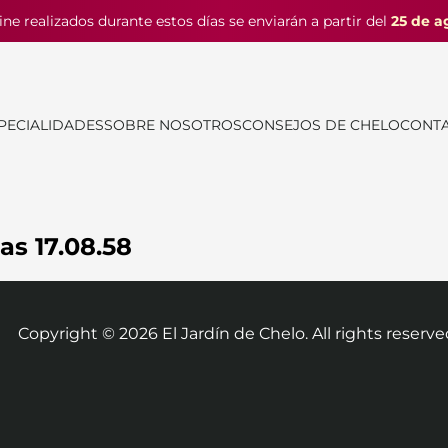
ine realizados durante estos días se enviarán a partir del
25 de a
PECIALIDADES
SOBRE NOSOTROS
CONSEJOS DE CHELO
CONT
as 17.08.58
Copyright ©
2026
El Jardín de Chelo. All rights reserve