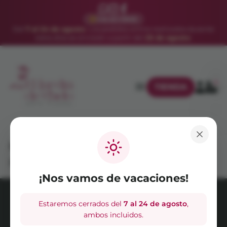
VACACIONES
Del
7 al 24 de agosto
. Los pedidos online realizados durante
estos días se enviarán a partir del
25 de agosto
.
0
TIENDA
Captura de pantalla 2025-05-26
a las 17.17.32
¡Nos vamos de vacaciones!
Estaremos cerrados del
7 al 24 de agosto
,
AVISO LEGAL
POLÍTICA DE PRIVACIDAD
ambos incluidos.
POLÍTICA DE COOKIES