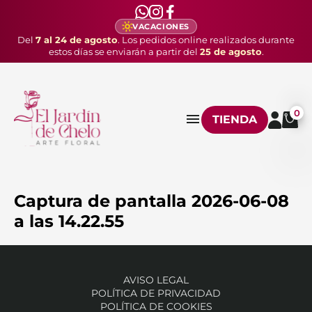
VACACIONES
Del
7 al 24 de agosto
. Los pedidos online realizados durante
estos días se enviarán a partir del
25 de agosto
.
0
TIENDA
Captura de pantalla 2026-06-08
a las 14.22.55
AVISO LEGAL
POLÍTICA DE PRIVACIDAD
POLÍTICA DE COOKIES