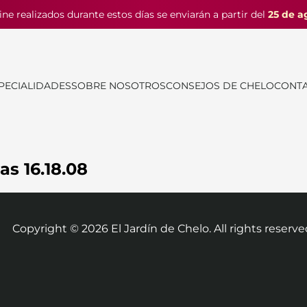
ine realizados durante estos días se enviarán a partir del
25 de a
PECIALIDADES
SOBRE NOSOTROS
CONSEJOS DE CHELO
CONT
as 16.18.08
Copyright ©
2026
El Jardín de Chelo. All rights reserve