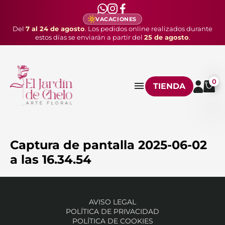
VACACIONES
Del
7 al 24 de agosto
. Los pedidos online realizados durante
estos días se enviarán a partir del
25 de agosto
.
0
TIENDA
Captura de pantalla 2025-06-02
a las 16.34.54
AVISO LEGAL
POLÍTICA DE PRIVACIDAD
POLÍTICA DE COOKIES