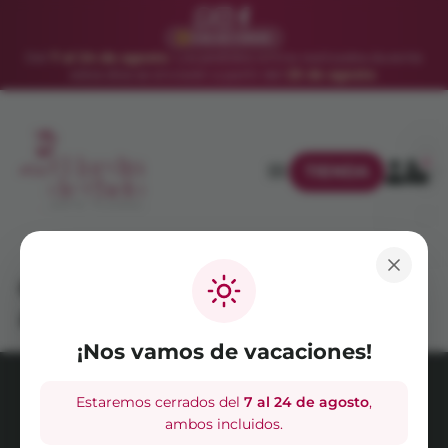
VACACIONES
Del
7 al 24 de agosto
. Los pedidos online realizados durante
estos días se enviarán a partir del
25 de agosto
.
0
TIENDA
Captura de pantalla 2025-06-02
a las 12.27.42
¡Nos vamos de vacaciones!
Estaremos cerrados del
7 al 24 de agosto
,
AVISO LEGAL
POLÍTICA DE PRIVACIDAD
ambos incluidos.
POLÍTICA DE COOKIES