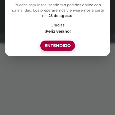
TÉRMINOS Y CONDICIONES
Puedes seguir realizando tus pedidos online con
normalidad. Los prepararemos y enviaremos a partir
Copyright ©
2026
El Jardín de Chelo. All rights
del
25 de agosto
.
reserved.
Gracias
¡Feliz verano!
Un sitio creado por
Canela & Clavo Comunicación
ENTENDIDO