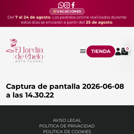
VACACIONES
Del
7 al 24 de agosto
. Los pedidos online realizados durante
estos días se enviarán a partir del
25 de agosto
.
0
TIENDA
Captura de pantalla 2026-06-08
a las 14.30.22
AVISO LEGAL
POLÍTICA DE PRIVACIDAD
POLÍTICA DE COOKIES