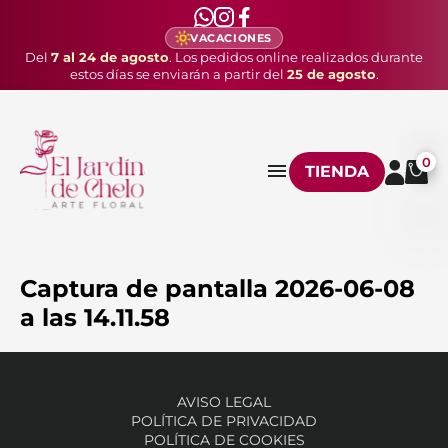
VACACIONES
Del
7 al 24 de agosto
. Los pedidos online realizados durante
estos días se enviarán a partir del
25 de agosto
.
0
TIENDA
Captura de pantalla 2026-06-08
a las 14.11.58
AVISO LEGAL
POLÍTICA DE PRIVACIDAD
POLÍTICA DE COOKIES