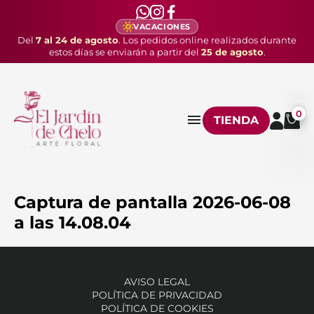
VACACIONES
Del
7 al 24 de agosto
. Los pedidos online realizados durante
estos días se enviarán a partir del
25 de agosto
.
0
TIENDA
Captura de pantalla 2026-06-08
a las 14.08.04
AVISO LEGAL
POLÍTICA DE PRIVACIDAD
POLÍTICA DE COOKIES