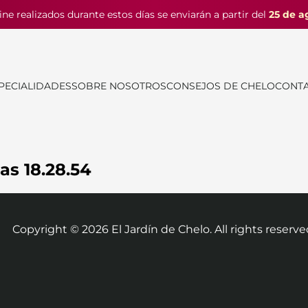
ine realizados durante estos días se enviarán a partir del
25 de a
PECIALIDADES
SOBRE NOSOTROS
CONSEJOS DE CHELO
CONT
as 18.28.54
Copyright ©
2026
El Jardín de Chelo. All rights reserve