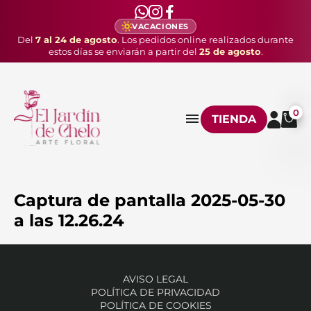
VACACIONES
Del
7 al 24 de agosto
. Los pedidos online realizados durante
estos días se enviarán a partir del
25 de agosto
.
0
TIENDA
Captura de pantalla 2025-05-30
a las 12.26.24
AVISO LEGAL
POLÍTICA DE PRIVACIDAD
POLÍTICA DE COOKIES