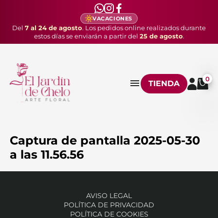
VACACIONES
Del
7 al 24 de agosto
. Los pedidos online realizados durante
estos días se enviarán a partir del
25 de agosto
.
0
TIENDA
Captura de pantalla 2025-05-30
a las 11.56.56
AVISO LEGAL
POLÍTICA DE PRIVACIDAD
POLÍTICA DE COOKIES