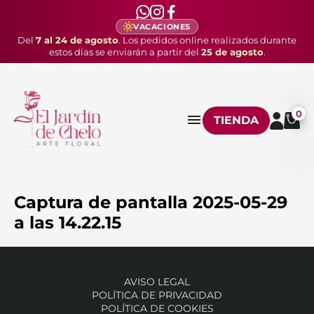
VACACIONES
Del
7 al 24 de agosto
. Los pedidos online realizados durante
estos días se enviarán a partir del
25 de agosto
.
0
TIENDA
Captura de pantalla 2025-05-29
a las 14.22.15
AVISO LEGAL
POLÍTICA DE PRIVACIDAD
POLÍTICA DE COOKIES