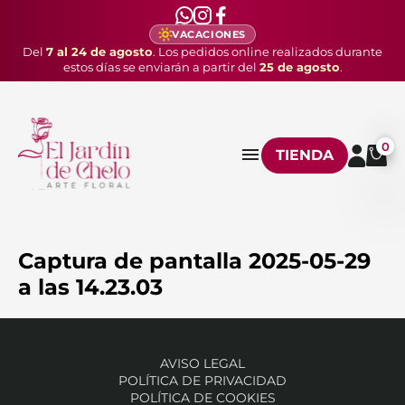
VACACIONES
Del
7 al 24 de agosto
. Los pedidos online realizados durante
estos días se enviarán a partir del
25 de agosto
.
0
TIENDA
Captura de pantalla 2025-05-29
a las 14.23.03
AVISO LEGAL
POLÍTICA DE PRIVACIDAD
POLÍTICA DE COOKIES