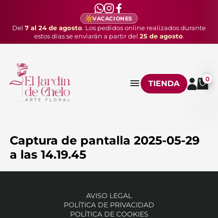
VACACIONES
Del
7 al 24 de agosto
. Los pedidos online realizados durante
estos días se enviarán a partir del
25 de agosto
.
0
TIENDA
Captura de pantalla 2025-05-29
a las 14.19.45
AVISO LEGAL
POLÍTICA DE PRIVACIDAD
POLÍTICA DE COOKIES