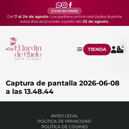
VACACIONES
Del
7 al 24 de agosto
. Los pedidos online realizados durante
estos días se enviarán a partir del
25 de agosto
.
0
TIENDA
Captura de pantalla 2026-06-08
a las 13.48.44
AVISO LEGAL
POLÍTICA DE PRIVACIDAD
POLÍTICA DE COOKIES