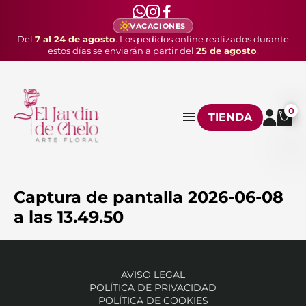
VACACIONES
Del
7 al 24 de agosto
. Los pedidos online realizados durante
estos días se enviarán a partir del
25 de agosto
.
0
TIENDA
Captura de pantalla 2026-06-08
a las 13.49.50
AVISO LEGAL
POLÍTICA DE PRIVACIDAD
POLÍTICA DE COOKIES