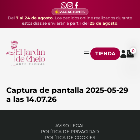
VACACIONES
Del
7 al 24 de agosto
. Los pedidos online realizados durante
estos días se enviarán a partir del
25 de agosto
.
0
TIENDA
Captura de pantalla 2025-05-29
a las 14.07.26
AVISO LEGAL
POLÍTICA DE PRIVACIDAD
POLÍTICA DE COOKIES