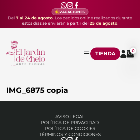
VACACIONES
Del
7 al 24 de agosto
. Los pedidos online realizados durante
estos días se enviarán a partir del
25 de agosto
.
0
TIENDA
IMG_6875 copia
AVISO LEGAL
POLÍTICA DE PRIVACIDAD
POLÍTICA DE COOKIES
TÉRMINOS Y CONDICIONES