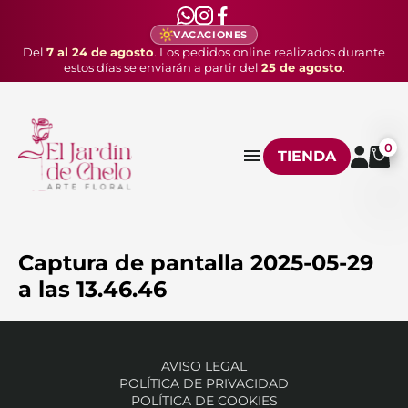
VACACIONES
Del
7 al 24 de agosto
. Los pedidos online realizados durante
estos días se enviarán a partir del
25 de agosto
.
0
TIENDA
Captura de pantalla 2025-05-29
a las 13.46.46
AVISO LEGAL
POLÍTICA DE PRIVACIDAD
POLÍTICA DE COOKIES