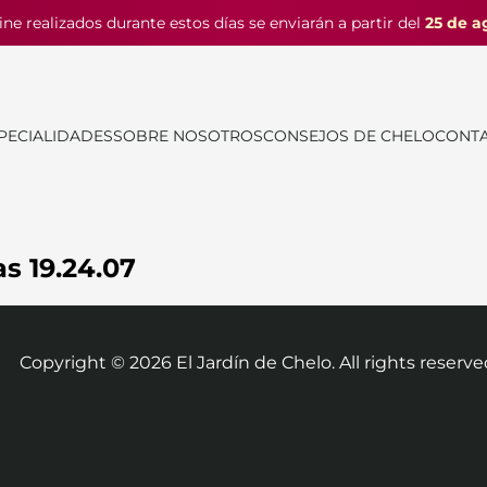
ine realizados durante estos días se enviarán a partir del
25 de a
PECIALIDADES
SOBRE NOSOTROS
CONSEJOS DE CHELO
CONT
as 19.24.07
Copyright ©
2026
El Jardín de Chelo. All rights reserve