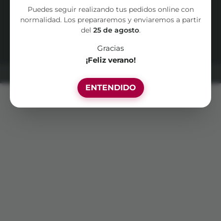
TÉRMINOS Y CONDICIONES
Puedes seguir realizando tus pedidos online con
normalidad. Los prepararemos y enviaremos a partir
Copyright ©
2026
El Jardín de Chelo. All rights
del
25 de agosto
.
reserved.
Gracias
¡Feliz verano!
Un sitio creado por
Canela & Clavo Comunicación
ENTENDIDO