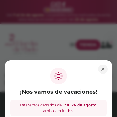
VACACIONES
Del
7 al 24 de agosto
. Los pedidos online realizados durante
estos días se enviarán a partir del
25 de agosto
.
0
TIENDA
Captura de pantalla 2025-05-21 a
las 19.23.49
¡Nos vamos de vacaciones!
Estaremos cerrados del
7 al 24 de agosto
,
AVISO LEGAL
POLÍTICA DE PRIVACIDAD
ambos incluidos.
POLÍTICA DE COOKIES