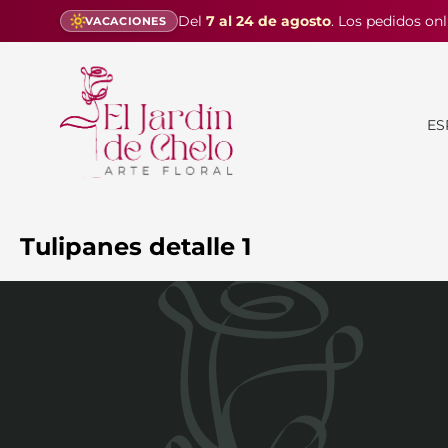
Del
7 al 24 de agosto
. Los pedidos onl
VACACIONES
ES
Tulipanes detalle 1